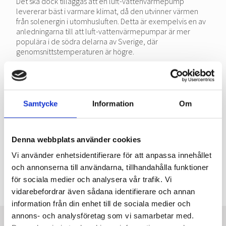
Det ska dock tilläggas att en luft-vattenvärmepump
levererar bäst i varmare klimat, då den utvinner värmen
från solenergin i utomhusluften. Detta är exempelvis en av
anledningarna till att luft-vattenvärmepumpar är mer
populära i de södra delarna av Sverige, där
genomsnittstemperaturen är högre.
För att säkerställa att du får rätt dimensionering för att
uppnå optimal kostnadsbesparing, är det viktigt att
installationen av luft-vattenvärmepumpen utförs korrekt.
Det kan vi hjälpa dig med.
Samtycke
Information
Om
Har du fler frågor om luft-vattenvärmepumpar i Örebro? Vi
svarar på dina frågor och undersöker de lokala
förutsättningarna för just din bostad. Därmed är du trygg
Denna webbplats använder cookies
med att du väljer den bästa möjliga luft-
Vi använder enhetsidentifierare för att anpassa innehållet
vattenvärmepumpen för ditt hem. Ring gärna oss nu på tel:
och annonserna till användarna, tillhandahålla funktioner
019-611 78 85
.
för sociala medier och analysera vår trafik. Vi
vidarebefordrar även sådana identifierare och annan
information från din enhet till de sociala medier och
annons- och analysföretag som vi samarbetar med.