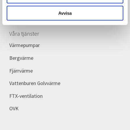
Org.nr: 556793-7965
Avvisa
Våra tjänster
Värmepumpar
Bergvärme
Fjärrvärme
Vattenburen Golvvärme
FTX-ventilation
OVK