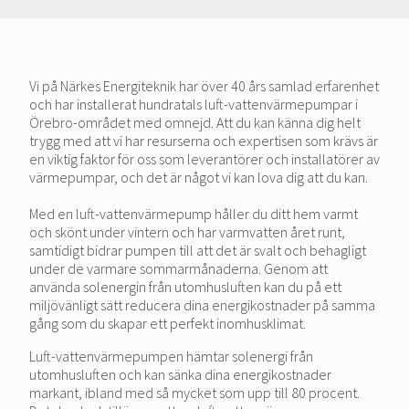
Vi på Närkes Energiteknik har över 40 års samlad erfarenhet
och har installerat hundratals luft-vattenvärmepumpar i
Örebro-området med omnejd. Att du kan känna dig helt
trygg med att vi har resurserna och expertisen som krävs är
en viktig faktor för oss som leverantörer och installatörer av
värmepumpar, och det är något vi kan lova dig att du kan.
Med en luft-vattenvärmepump håller du ditt hem varmt
och skönt under vintern och har varmvatten året runt,
samtidigt bidrar pumpen till att det är svalt och behagligt
under de varmare sommarmånaderna. Genom att
använda solenergin från utomhusluften kan du på ett
miljövänligt sätt reducera dina energikostnader på samma
gång som du skapar ett perfekt inomhusklimat.
Luft-vattenvärmepumpen hämtar solenergi från
utomhusluften och kan sänka dina energikostnader
markant, ibland med så mycket som upp till 80 procent.