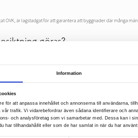
ortat OVK, är lagstadgat för att garantera att byggnader där många män
esiktning göras?
allation för att kontrollera att systemet fungerar korrekt, därefter s
 byggnad och ventilationssystem det handlar om.
r att OVK genomförs. Bor man till exempel i ett flerbostadshus är det
Information
gnader behöver kontrolleras, följt av en lista som förklarar vad de oli
cookies
nande byggnader oavsett ventilationssystem – kontrolleras var tredje å
e för att anpassa innehållet och annonserna till användarna, tillh
t personalutrymmen och kontor i industribyggnader med FT- eller FTX
vår trafik. Vi vidarebefordrar även sådana identifierare och anna
nnons- och analysföretag som vi samarbetar med. Dessa kan i sin
 personalutrymmen och kontor i industribyggnader med S-, F- eller FX
har tillhandahållit eller som de har samlat in när du har använt 