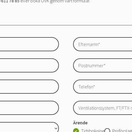
-611 78 85
eller boka OVK genom vårt formulär.
Ärende
Tidsbokning
Prisförslag