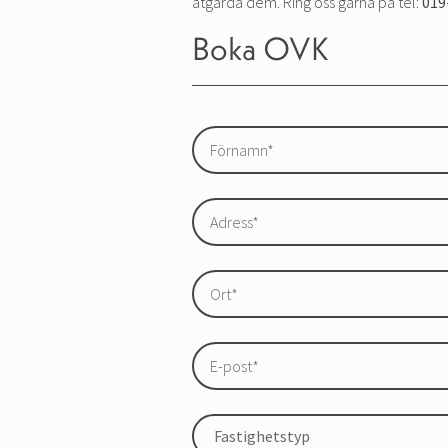
åtgärda dem. Ring oss gärna på tel:
019
Boka OVK