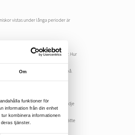
niskor vistas under långa perioder är
ker OVK med regelbundna intervaller. Hur
 fastighetsägaren ansvaret ligger på.
Om
ka förkortningarna betyder:
r
andahålla funktioner för
-ventilation – kontrolleras var tredje
n information från din enhet
 tur kombinera informationen
-ventilation. – kontrolleras var sjätte
deras tjänster.