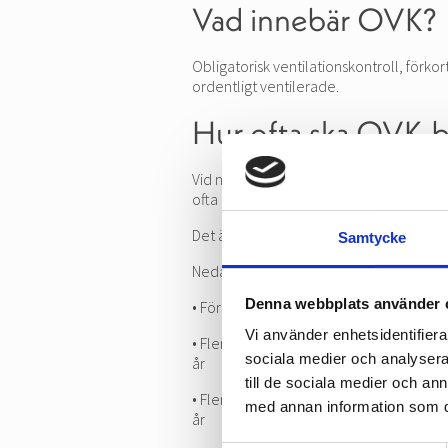
Vad innebär OVK?
Obligatorisk ventilationskontroll, förk
ordentligt ventilerade.
Hur ofta ska OVK-b
Vid nybyggen görs en OVK redan vid inst
ofta OVK utförs beror på vilken typ av
Det är byggnadens ägare som ansvarar fö
Samtycke
Nedan listas hur ofta olika typer av byg
Denna webbplats använder 
• Förskolor, skolor, vårdlokaler och lik
Vi använder enhetsidentifierar
• Flerbostadshus, kontorsbyggnader sam
sociala medier och analysera 
år
till de sociala medier och a
• Flerbostadshus, kontorsbyggnader samt
med annan information som du 
år