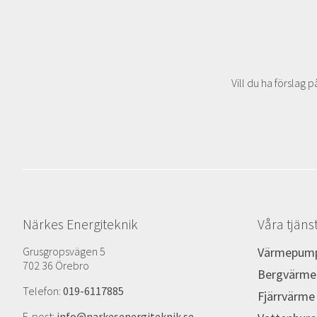
Vill du ha förslag p
Närkes Energiteknik
Våra tjäns
Grusgropsvägen 5
Värmepum
702 36 Örebro
Bergvärme
Telefon:
019-6117885
Fjärrvärme
E-post:
info@narkesenergiteknik.se