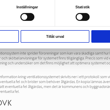
X-ventilation– Besiktning sker endast vid installation
Inställningar
Statistik
uftsflödena är fläktstyrda.
 frånlufts- och tilluftsflödena är fläktstyrda.
eåtervinning.
ärmeåtervinning.
Tillåt urval
ilationssystem inte sprider föroreningar som kan vara skadliga samt hur
ner och skötselanvisningar för systemet finns tillgängliga. Precis som vid
ning och undersöker om det finns möjlighet att optimera systemet oc
information kring ventilationssystemet skrivits ner i ett protokoll som 
ventuella fel och brister som behöver åtgärdas. En kopia lämnas även
 att eventuella fel åtgärdas, men det är kommunens och byggnadsnäm
ntuella fel.
 OVK