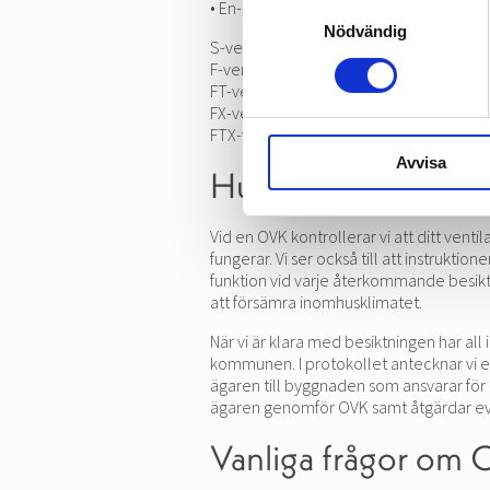
• En- och tvåbostadshus med FX- eller FT
Samtyckesval
Nödvändig
S-ventilation = självdragsventilation.
F-ventilation = fläktventilation där frånl
FT-ventilation = fläktventilation där både
FX-ventilation = F-ventilation med värm
FTX-ventilation = FT- ventilation med v
Avvisa
Hur går OVK till?
Vid en OVK kontrollerar vi att ditt vent
fungerar. Vi ser också till att instruktio
funktion vid varje återkommande besikt
att försämra inomhusklimatet.
När vi är klara med besiktningen har all 
kommunen. I protokollet antecknar vi e
ägaren till byggnaden som ansvarar för
ägaren genomför OVK samt åtgärdar eve
Vanliga frågor om