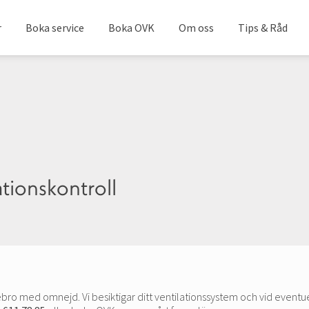
r
Boka service
Boka OVK
Om oss
Tips & Råd
ationskontroll
bro med omnejd. Vi besiktigar ditt ventilationssystem och vid eventuell