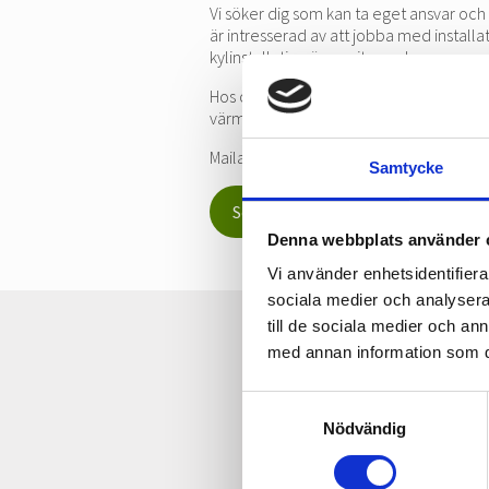
Vi söker dig som kan ta eget ansvar och 
är intresserad av att jobba med instal
kylinstallation är meriterande.
Hos oss får du chansen till fritt arbete
värmepumpslösningar till våra kunder. M
Maila din ansökan tillsammans med CV ti
Samtycke
Sök tjänsten
Denna webbplats använder 
Vi använder enhetsidentifierar
sociala medier och analysera 
till de sociala medier och a
med annan information som du 
Samtyckesval
Nödvändig
Vill du ha förslag p