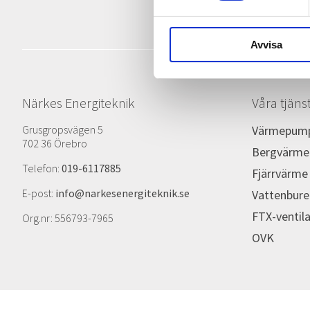
Avvisa
Närkes Energiteknik
Våra tjäns
Grusgropsvägen 5
Värmepum
702 36 Örebro
Bergvärme
Telefon:
019-6117885
Fjärrvärme
E-post:
info@narkesenergiteknik.se
Vattenbure
FTX-ventil
Org.nr: 556793-7965
OVK