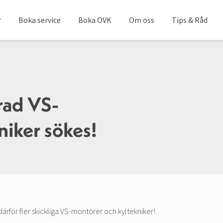
r
Boka service
Boka OVK
Om oss
Tips & Råd
rad VS-
iker sökes!
därför fler skickliga VS-montörer och kyltekniker!