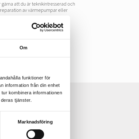
r gärna att du är teknikintresserad och
n/reparation av värmepumpar eller
erar högkvalitativa
g? Sök tjänsten redan idag!
Om
andahålla funktioner för
n information från din enhet
 tur kombinera informationen
deras tjänster.
Marknadsföring
i dig att hitta rätt.