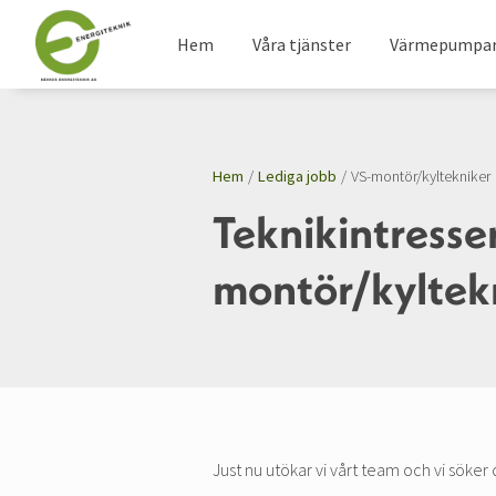
Hem
Våra tjänster
Värmepumpa
Hem
/
Lediga jobb
/
VS-montör/kyltekniker
Teknikintresse
montör/kyltekn
Just nu utökar vi vårt team och vi söker 