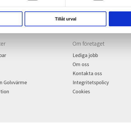
Tillåt urval
ter
Om företaget
par
Lediga jobb
Om oss
Kontakta oss
n Golvvärme
Integritetspolicy
ation
Cookies