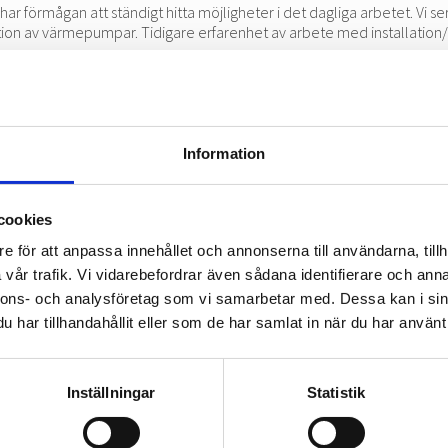
har förmågan att ständigt hitta möjligheter i det dagliga arbetet. Vi se
lation av värmepumpar. Tidigare erfarenhet av arbete med installatio
 med flera fortbildningar inom branschen. Vi är ett glatt team som lever
ed oss får du både utvecklas och ha roligt! Låter det som något för di
ll:
Information
cookies
e för att anpassa innehållet och annonserna till användarna, tillh
vår trafik. Vi vidarebefordrar även sådana identifierare och anna
nnons- och analysföretag som vi samarbetar med. Dessa kan i sin
har tillhandahållit eller som de har samlat in när du har använt 
Kontakta oss
Inställningar
Statistik
å vilken produkt som passar bäst i ditt hem? Slå oss en signal så hjälper v
Kontakta oss